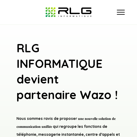
RLG
ACCUEIL
INFORMATIQUE
QUI SOMMES NOUS ?
devient
HÉBERGEMENT
partenaire Wazo !
INFOGÉRANCE
Nous sommes ravis de proposer 𝐮𝐧𝐞 𝐧𝐨𝐮𝐯𝐞𝐥𝐥𝐞 𝐬𝐨𝐥𝐮𝐭𝐢𝐨𝐧 𝐝𝐞
TÉLÉPHONIE/INTERNET
𝐜𝐨𝐦𝐦𝐮𝐧𝐢𝐜𝐚𝐭𝐢𝐨𝐧 𝐮𝐧𝐢𝐟𝐢𝐞́𝐞 qui regroupe les fonctions de
téléphonie, messagerie instantanée, centre d’appels et