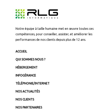
Notre équipe à taille humaine met en œuvre toutes ces
compétences, pour conseiller, assister, et améliorer les
performances de nos clients depuis plus de 12 ans.
ACCUEIL
QUI SOMMES NOUS ?
HÉBERGEMENT
Panneau de gestion des cookies
INFOGÉRANCE
TÉLÉPHONIE/INTERNET
En autorisant ces services tiers, vous acceptez le dépôt et la
lecture de cookies et l'utilisation de technologies de suivi
NOS ACTUALITÉS
nécessaires à leur bon fonctionnement.
NOS CLIENTS
NOS PARTENAIRES