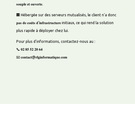
𝐬𝐨𝐮𝐩𝐥𝐞 𝐞𝐭 𝐨𝐮𝐯𝐞𝐫𝐭𝐞.
🏢 Hébergée sur des serveurs mutualisés, le client n'a donc
LES PUBLIRÉDACTIONNELS BY RLG
𝐩𝐚𝐬 𝐝𝐞 𝐜𝐨𝐮̂𝐭𝐬 𝐝’𝐢𝐧𝐟𝐫𝐚𝐬𝐭𝐫𝐮𝐜𝐭𝐮𝐫𝐞 initiaux, ce qui rend la solution
plus rapide à déployer chez lui.
Pour plus d'informations, contactez-nous au :
LES CYBERNEWS BY RLG
📞 𝟎𝟐 𝟖𝟓 𝟓𝟐 𝟐𝟎 𝟔𝟒
📧 𝐜𝐨𝐧𝐭𝐚𝐜𝐭@𝐫𝐥𝐠𝐢𝐧𝐟𝐨𝐫𝐦𝐚𝐭𝐢𝐪𝐮𝐞.𝐜𝐨𝐦