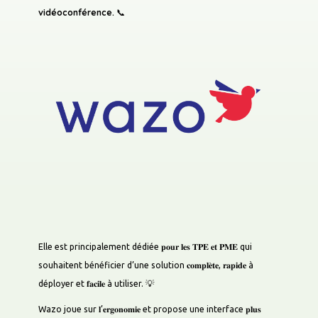
CLIENTS
vidéoconférence. 📞
CONTACT
BLOG
LES ACTUS TECH
ENTREPRISE
Elle est principalement dédiée 𝐩𝐨𝐮𝐫 𝐥𝐞𝐬 𝐓𝐏𝐄 𝐞𝐭 𝐏𝐌𝐄 qui
EVÉNEMENTS
souhaitent bénéficier d’une solution 𝐜𝐨𝐦𝐩𝐥𝐞̀𝐭𝐞, 𝐫𝐚𝐩𝐢𝐝𝐞 à
déployer et 𝐟𝐚𝐜𝐢𝐥𝐞 à utiliser. 💡
Wazo joue sur 𝐥’𝐞𝐫𝐠𝐨𝐧𝐨𝐦𝐢𝐞 et propose une interface 𝐩𝐥𝐮𝐬
PRESSE