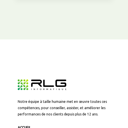
Notre équipe à taille humaine met en œuvre toutes ces
compétences, pour conseiller, assister, et améliorer les
Panneau de gestion des cookies
performances de nos clients depuis plus de 12 ans.
En autorisant ces services tiers, vous acceptez le dépôt et la
lecture de cookies et l'utilisation de technologies de suivi
ACCUEIL