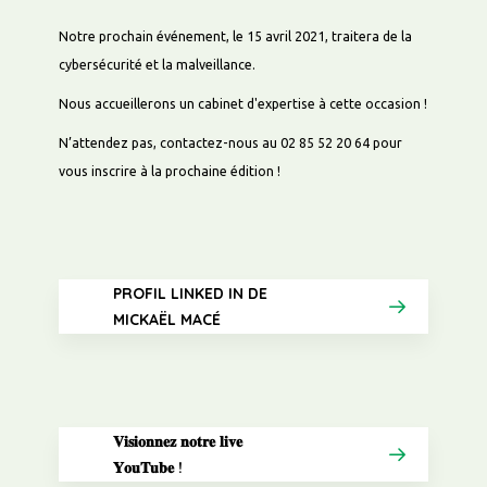
Notre prochain événement, le 15 avril 2021, traitera de la
cybersécurité et la malveillance.
LES PUBLIRÉDACTIONNELS BY RLG
Nous accueillerons un cabinet d'expertise à cette occasion !
N’attendez pas, contactez-nous au 02 85 52 20 64 pour
LES CYBERNEWS BY RLG
vous inscrire à la prochaine édition !
PROFIL LINKED IN DE
MICKAËL MACÉ
𝐕𝐢𝐬𝐢𝐨𝐧𝐧𝐞𝐳 𝐧𝐨𝐭𝐫𝐞 𝐥𝐢𝐯𝐞
𝐘𝐨𝐮𝐓𝐮𝐛𝐞 !